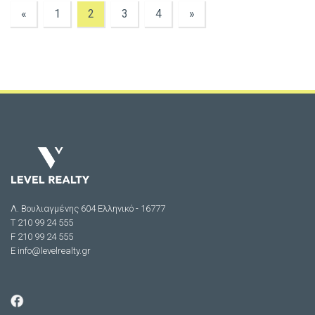
«
1
2
3
4
»
Λ. Βουλιαγμένης 604 Ελληνικό - 16777
Τ 210 99 24 555
F 210 99 24 555
E
info@levelrealty.gr