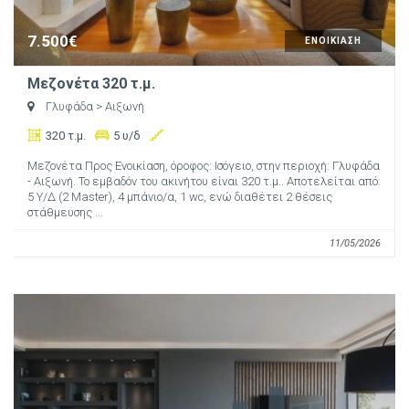
7.500€
ΕΝΟΙΚΙΑΣΗ
Μεζονέτα 320 τ.μ.
Γλυφάδα
> Αιξωνή
320 τ.μ.
5 υ/δ
Μεζονέτα Προς Ενοικίαση, όροφος: Ισόγειο, στην περιοχή: Γλυφάδα
- Αιξωνή. Το εμβαδόν του ακινήτου είναι 320 τ.μ.. Αποτελείται από:
5 Υ/Δ (2 Master), 4 μπάνιο/α, 1 wc, ενώ διαθέτει 2 θέσεις
στάθμευσης ...
11/05/2026