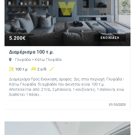
5.200€
ΕΝΟΙΚΙΑΣΗ
Διαμέρισμα 100 τ.μ.
Γλυφάδα
> Κάτω Γλυφάδα
100 τ.μ.
2 υ/δ
Διαμέρισμα Προς Ενοικίαση, όροφος: 2ος, στην περιοχή: Γλυφάδα -
Κάτω Γλυφάδα. Το εμβαδόν του ακινήτου είναι 100 τ.μ..
Αποτελείται από: 2 Υ/Δ, 2 μπάνιο/α, 1 κουζίνα/ες, 1 σαλόνι/α, ενώ
διαθέτει 1 θέσει...
31/10/2025