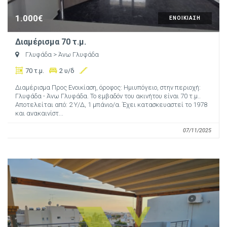
1.000€
ΕΝΟΙΚΙΑΣΗ
Διαμέρισμα 70 τ.μ.
Γλυφάδα
> Άνω Γλυφάδα
70 τ.μ.
2 υ/δ
Διαμέρισμα Προς Ενοικίαση, όροφος: Ημιυπόγειο, στην περιοχή:
Γλυφάδα - Άνω Γλυφάδα. Το εμβαδόν του ακινήτου είναι 70 τ.μ..
Αποτελείται από: 2 Υ/Δ, 1 μπάνιο/α. Έχει κατασκευαστεί το 1978
και ανακαινίστ...
07/11/2025