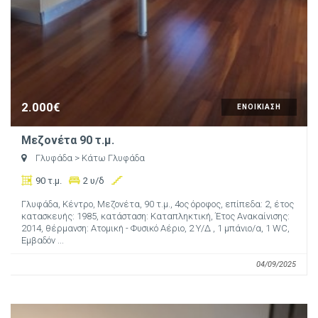
2.000€
ΕΝΟΙΚΙΑΣΗ
Μεζονέτα 90 τ.μ.
Γλυφάδα
> Κάτω Γλυφάδα
90 τ.μ.
2 υ/δ
Γλυφάδα, Κέντρο, Μεζονέτα, 90 τ.μ., 4ος όροφος, επίπεδα: 2, έτος
κατασκευής: 1985, κατάσταση: Καταπληκτική, Έτος Ανακαίνισης:
2014, θέρμανση: Ατομική - Φυσικό Αέριο, 2 Υ/Δ , 1 μπάνιο/α, 1 WC,
Εμβαδόν ...
04/09/2025