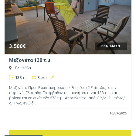
3.500€
ΕΝΟΙΚΙΑΣΗ
Μεζονέτα 138 τ.μ.
Γλυφάδα
138 τ.μ.
3 υ/δ
Μεζονέτα Προς Ενοικίαση, όροφος: 3ος, 4ος (2 Επίπεδα), στην
περιοχή: Γλυφάδα. Το εμβαδόν του ακινήτου είναι 138 τ.μ. και
βρίσκεται σε οικόπεδο 673 τ.μ.. Αποτελείται από: 3 Υ/Δ, 1 μπάνιο/
α, 1 wc, ενώ δ...
16/09/2025