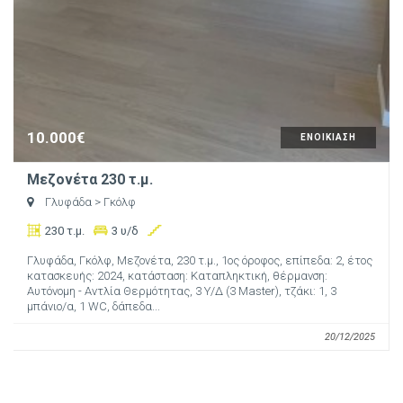
10.000€
ΕΝΟΙΚΙΑΣΗ
Μεζονέτα 230 τ.μ.
Γλυφάδα
> Γκόλφ
230 τ.μ.
3 υ/δ
Γλυφάδα, Γκόλφ, Μεζονέτα, 230 τ.μ., 1ος όροφος, επίπεδα: 2, έτος
κατασκευής: 2024, κατάσταση: Καταπληκτική, θέρμανση:
Αυτόνομη - Αντλία Θερμότητας, 3 Υ/Δ (3 Master), τζάκι: 1, 3
μπάνιο/α, 1 WC, δάπεδα...
20/12/2025