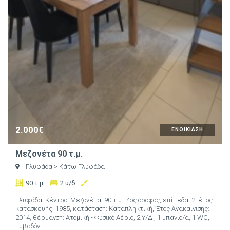
2.000€
ΕΝΟΙΚΙΑΣΗ
Μεζονέτα 90 τ.μ.
Γλυφάδα
> Κάτω Γλυφάδα
90 τ.μ.
2 υ/δ
Γλυφάδα, Κέντρο, Μεζονέτα, 90 τ.μ., 4ος όροφος, επίπεδα: 2, έτος
κατασκευής: 1985, κατάσταση: Καταπληκτική, Έτος Ανακαίνισης:
2014, θέρμανση: Ατομική - Φυσικό Αέριο, 2 Υ/Δ , 1 μπάνιο/α, 1 WC,
Εμβαδόν ...