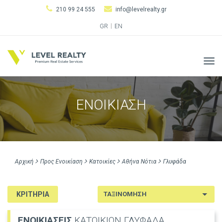
210 99 24 555
info@levelrealty.gr
GR
EN
Tog
navi
ΕΝΟΙΚΙΑΣΗ
Αρχική
Προς Ενοικίαση
Κατοικίες
Αθήνα Νότια
Γλυφάδα
ΚΡΙΤΗΡΙΑ
ΕΝΟΙΚΙΑΣΕΙΣ
ΚΑΤΟΙΚΙΩΝ ΓΛΥΦΑΔΑ