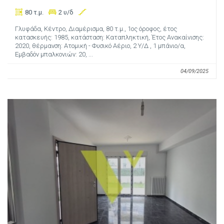
80 τ.μ.
2 υ/δ
Γλυφάδα, Κέντρο, Διαμέρισμα, 80 τ.μ., 1ος όροφος, έτος
κατασκευής: 1985, κατάσταση: Καταπληκτική, Έτος Ανακαίνισης:
2020, θέρμανση: Ατομική - Φυσικό Αέριο, 2 Υ/Δ , 1 μπάνιο/α,
Εμβαδόν μπαλκονιών: 20, ...
04/09/2025