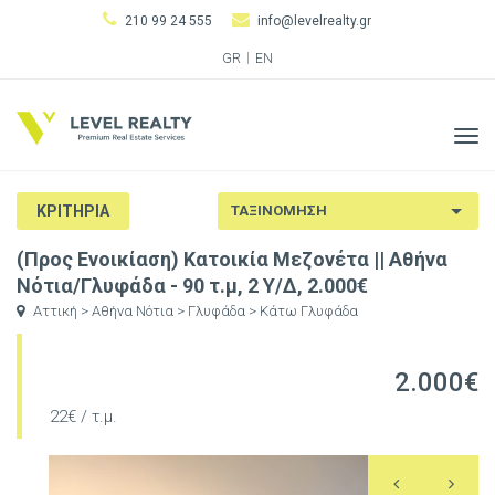
210 99 24 555
info@levelrealty.gr
GR
EN
Tog
navi
ΚΡΙΤΗΡΙΑ
(Προς Ενοικίαση) Κατοικία Μεζονέτα || Αθήνα
Νότια/Γλυφάδα - 90 τ.μ, 2 Υ/Δ, 2.000€
Αττική > Αθήνα Νότια > Γλυφάδα > Κάτω Γλυφάδα
2.000€
22€ / τ.μ.
Previous
N