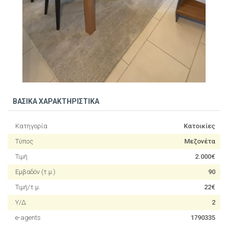
ΒΑΣΙΚΑ ΧΑΡΑΚΤΗΡΙΣΤΙΚΑ
Κατηγορία
Κατοικίες
Τύπος
Μεζονέτα
Τιμή
2.000€
Εμβαδόν (τ.μ.)
90
Τιμή/τ.μ.
22€
Υ/Δ
2
e-agents
1790335