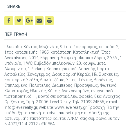
SHARE
ΠΕΡΙΓΡΑΦΗ
Γλυφάδα, Κέντρο, Μεζονέτα, 90 τ.μ., 4ος όροφος, επίπεδα: 2,
έτος κατασκευής: 1985, κατάσταση: Καταπληκτική, Έτος
Ανακαίνισης: 2014, θέρμανση: Ατομική - Φυσικό Αέριο, 2 Υ/Δ , 1
μπάνιο/α, 1 WC, Εμβαδόν μπαλκονιών: 20, κουφώματα:
Αλουμινίου, 1 Parking. Χαρακτηριστικά: Ασανσέρ, Πόρτα
Ασφαλείας, Συναγερμός, Δορυφορική Κεραία, Ηλ. Συσκευές,
Εσωτερική Σκάλα, Διπλά Τζάμια, Σίτες, Τέντες, Βεράντες,
Επιπλωμένο, Πολυτελές, Διαμπερές, Προσόψεως, Φωτεινό,
Κλιματισμός, Ηλιακός, Κήπος, Ανακαινισμένο, ενεργειακό
πιστοποιητικό: Η, κοντά σε: αστικά λεωφορεία, θέα: Ανοιχτός
Ορίζοντας, Τιμή: 2.000€. Level Realty, Τηλ: 2109924555, e-mail:
info@levelrealty.gr, website: www.levelrealty.gr Προσοχή: Για την
υπόδειξη του ακινήτου είναι απαραίτητη η υπόδειξη της
αστυνομικής ταυτότητας και του Α.Φ.Μ. σας σύμφωνα με τον
Ν.4072/11-4-2012 ΦΕΚ 86Α