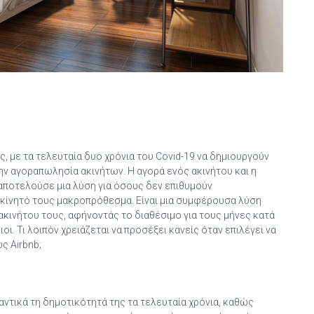
, με τα τελευταία δυο χρόνια του Covid-19 να δημιουργούν
ην αγοραπωλησία ακινήτων. Η αγορά ενός ακινήτου και η
αποτελούσε μια λύση για όσους δεν επιθυμούν
 ακίνητό τους μακροπρόθεσμα. Είναι μια συμφέρουσα λύση
ακινήτου τους, αφήνοντάς το διαθέσιμο για τους μήνες κατά
οι. Τι λοιπόν χρειάζεται να προσέξει κανείς όταν επιλέγει να
ς Airbnb;
ντικά τη δημοτικότητά της τα τελευταία χρόνια, καθώς