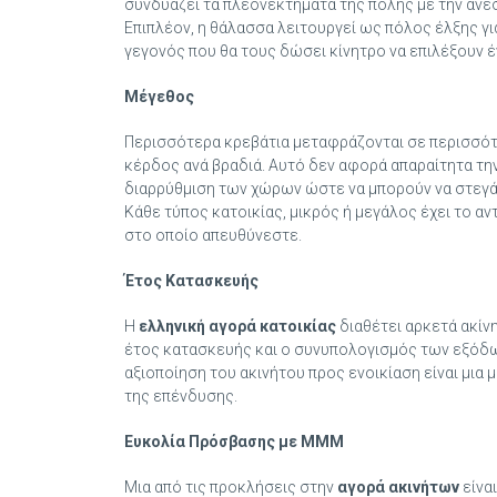
συνδυάζει τα πλεονεκτήματα της πόλης με την άνεσ
Επιπλέον, η θάλασσα λειτουργεί ως πόλος έλξης για
γεγονός που θα τους δώσει κίνητρο να επιλέξουν έ
Μέγεθος
Περισσότερα κρεβάτια μεταφράζονται σε περισσό
κέρδος ανά βραδιά. Αυτό δεν αφορά απαραίτητα τη
διαρρύθμιση των χώρων ώστε να μπορούν να στεγάσ
Κάθε τύπος κατοικίας, μικρός ή μεγάλος έχει το αν
στο οποίο απευθύνεστε.
Έτος Κατασκευής
Η
ελληνική αγορά κατοικίας
διαθέτει αρκετά ακίν
έτος κατασκευής και ο συνυπολογισμός των εξόδων
αξιοποίηση του ακινήτου προς ενοικίαση είναι μια
της επένδυσης.
Ευκολία Πρόσβασης με ΜΜΜ
Μια από τις προκλήσεις στην
αγορά ακινήτων
είνα