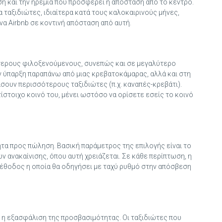
η και την ηρεμία που προσφέρει η απόσταση από το κέντρο.
 ταξιδιώτες, ιδιαίτερα κατά τους καλοκαιρινούς μήνες,
να Airbnb σε κοντινή απόσταση από αυτή.
τερους φιλοξενούμενους, συνεπώς και σε μεγαλύτερο
ν ύπαρξη παραπάνω από μιας κρεβατοκάμαρας, αλλά και στη
ουν περισσότερους ταξιδιώτες (π.χ. καναπές-κρεβάτι).
τίστοιχο κοινό του, μένει ωστόσο να ορίσετε εσείς το κοινό
ητα προς πώληση. Βασική παράμετρος της επιλογής είναι το
 ανακαίνισης, όπου αυτή χρειάζεται. Σε κάθε περίπτωση, η
 μέθοδος η οποία θα οδηγήσει με ταχύ ρυθμό στην απόσβεση
ι η εξασφάλιση της προσβασιμότητας. Οι ταξιδιώτες που