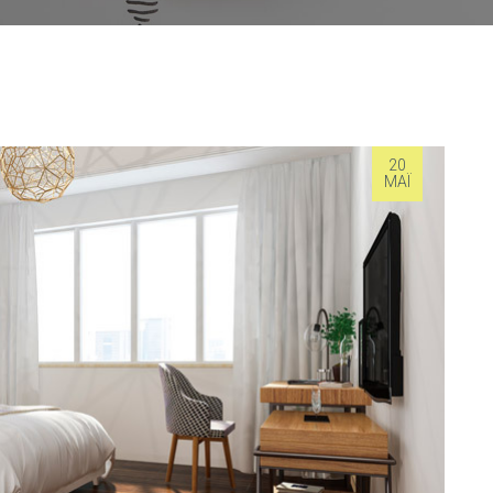
20
ΜΆΙ