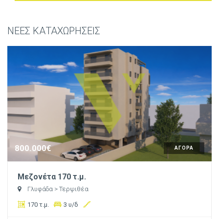
ΝΕΕΣ ΚΑΤΑΧΩΡΗΣΕΙΣ
800.000€
ΑΓΟΡΑ
Μεζονέτα 170 τ.μ.
Γλυφάδα
> Τερψιθέα
170 τ.μ.
3 υ/δ