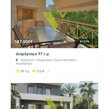
587.000€
ΑΓΟΡΑ
Διαμέρισμα 97 τ.μ.
Ελληνικό
> Ολυμπιακές Εγκαταστάσεις -
Αεροδρόμιο
97 τ.μ.
2 υ/δ
04/05/2026