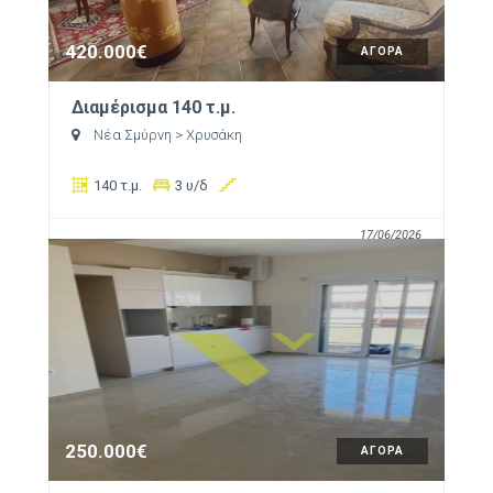
420.000€
ΑΓΟΡΑ
Διαμέρισμα 140 τ.μ.
Νέα Σμύρνη
> Χρυσάκη
140 τ.μ.
3 υ/δ
17/06/2026
250.000€
ΑΓΟΡΑ