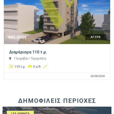
480.000€
ΑΓΟΡΑ
Διαμέρισμα 110 τ.μ.
Γλυφάδα
> Τερψιθέα
110 τ.μ.
3 υ/δ
06/08/2026
ΔΗΜΟΦΙΛΕΙΣ ΠΕΡΙΟΧΕΣ
143 ΑΚΊΝΗΤΑ