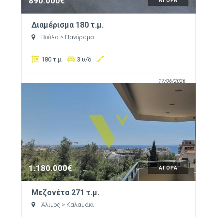
890.000€
ΑΓΟΡΑ
Διαμέρισμα 180 τ.μ.
Βούλα
> Πανόραμα
180 τ.μ.
3 υ/δ
17/06/2026
1.180.000€
ΑΓΟΡΑ
Μεζονέτα 271 τ.μ.
Άλιμος
> Καλαμάκι