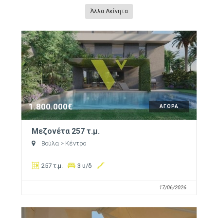
Άλλα Ακίνητα
1.800.000€
ΑΓΟΡΑ
Μεζονέτα 257 τ.μ.
Βούλα
> Κέντρο
257 τ.μ.
3 υ/δ
17/06/2026