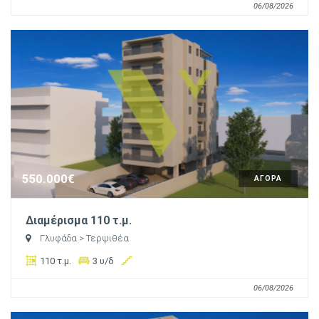
06/08/2026
550.000€
ΑΓΟΡΑ
Διαμέρισμα 110 τ.μ.
Γλυφάδα
> Τερψιθέα
110 τ.μ.
3 υ/δ
06/08/2026