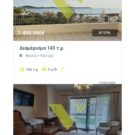
1.400.000€
ΑΓΟΡΑ
Διαμέρισμα 143 τ.μ.
Βούλα
> Κέντρο
143 τ.μ.
3 υ/δ
17/06/2026