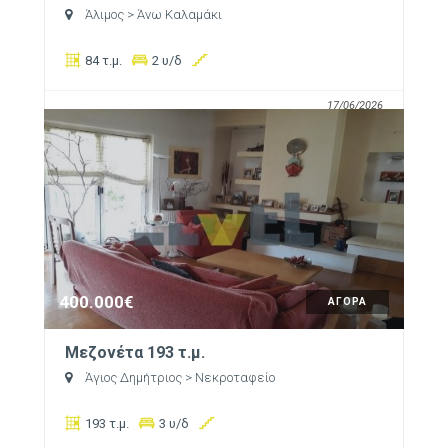
Άλιμος
> Άνω Καλαμάκι
84 τ.μ.
2 υ/δ
17/06/2026
400.000€
ΑΓΟΡΑ
Μεζονέτα 193 τ.μ.
Άγιος Δημήτριος
> Νεκροταφείο
193 τ.μ.
3 υ/δ