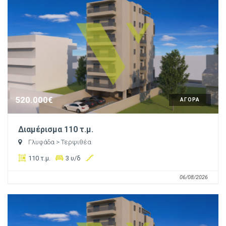
520.000€
ΑΓΟΡΑ
Διαμέρισμα 110 τ.μ.
Γλυφάδα
> Τερψιθέα
110 τ.μ.
3 υ/δ
06/08/2026