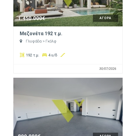
1.450.000€
ΑΓΟΡΑ
Μεζονέτα 192 τ.μ.
Γλυφάδα
> Γκόλφ
192 τ.μ.
4 υ/δ
30/07/2026