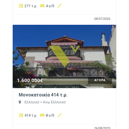
271 τ.μ.
4 υ/δ
08/07/2026
1.600.000€
ΑΓΟΡΑ
Μονοκατοικία 414 τ.μ.
Ελληνικό
> Άνω Ελληνικό
414 τ.μ.
8 υ/δ
26/08/2025