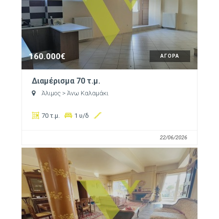
160.000€
ΑΓΟΡΑ
Διαμέρισμα 70 τ.μ.
Άλιμος
> Άνω Καλαμάκι
70 τ.μ.
1 υ/δ
22/06/2026