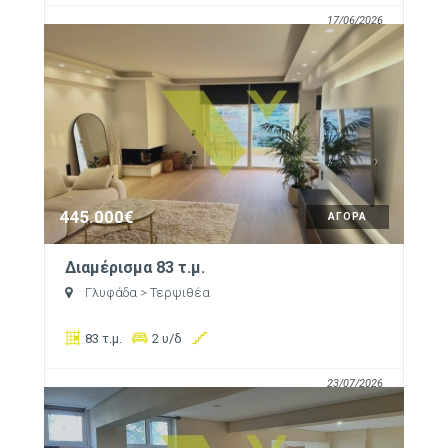
17/06/2026
445.000€
ΑΓΟΡΑ
Διαμέρισμα 83 τ.μ.
Γλυφάδα
> Τερψιθέα
83 τ.μ.
2 υ/δ
23/07/2026