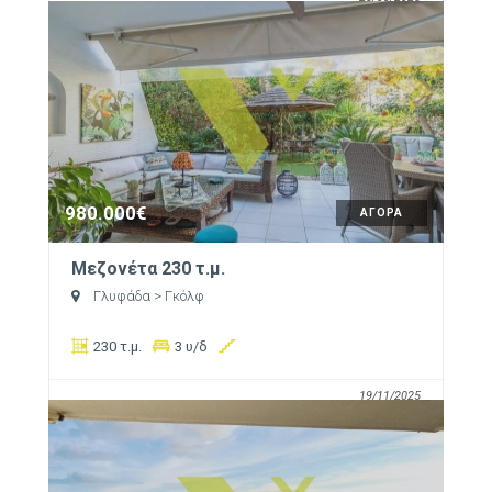
980.000€
ΑΓΟΡΑ
Μεζονέτα 230 τ.μ.
Γλυφάδα
> Γκόλφ
230 τ.μ.
3 υ/δ
19/11/2025