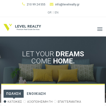
210 99 24 555
info@levelrealty.gr
GR
EN
Tog
navi
LET YOUR
DREAMS
COME
HOME.
ΠΩΛΗΣΗ
ΕΝΟΙΚΙΑΣΗ
ΚΑΤΟΙΚΙΕΣ
ΑΞΙΟΠΟΙΗΣΙΜΗ ΓΗ
ΕΠΑΓΓΕΛΜΑΤΙΚΑ