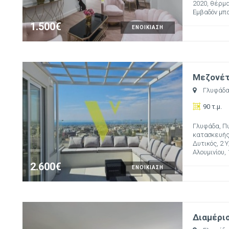
2020, θέρμαν
Εμβαδόν μπα
1.500€
ΕΝΟΙΚΙΑΣΗ
Μεζονέτα
Γλυφάδ
90 τ.μ.
Γλυφάδα, Πυ
κατασκευής:
Δυτικός, 2 
Αλουμινίου, 1
2.600€
ΕΝΟΙΚΙΑΣΗ
Διαμέρισ