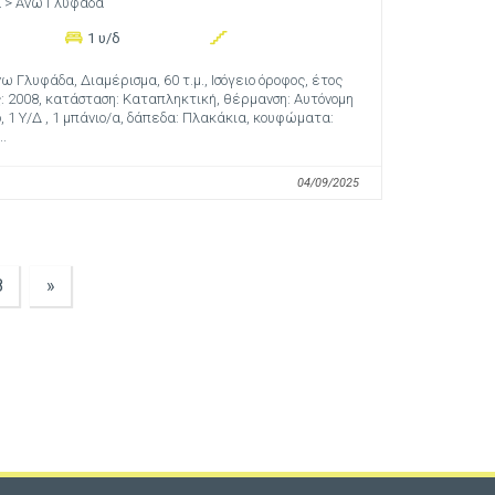
α
> Άνω Γλυφάδα
1 υ/δ
ω Γλυφάδα, Διαμέρισμα, 60 τ.μ., Ισόγειο όροφος, έτος
 2008, κατάσταση: Καταπληκτική, θέρμανση: Αυτόνομη
, 1 Υ/Δ , 1 μπάνιο/α, δάπεδα: Πλακάκια, κουφώματα:
..
04/09/2025
8
»