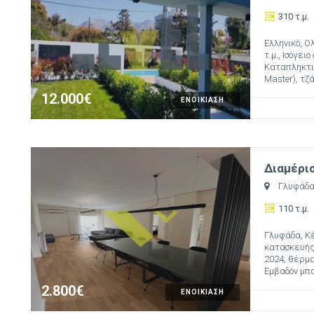
310 τ.μ.
Ελληνικό, Ο
τ.μ., Ισόγει
Καταπληκτικ
Master), τζάκ
12.000€
ΕΝΟΙΚΙΑΣΗ
Διαμέρισ
Γλυφάδ
110 τ.μ.
Γλυφάδα, Κέ
κατασκευής:
2024, θέρμα
Εμβαδόν μπα
2.800€
ΕΝΟΙΚΙΑΣΗ