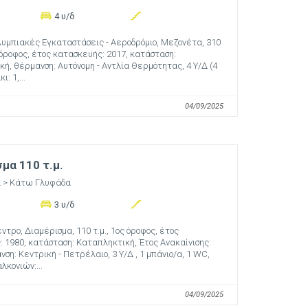
4 υ/δ
λυμπιακές Εγκαταστάσεις - Αεροδρόμιο, Μεζονέτα, 310
ο όροφος, έτος κατασκευής: 2017, κατάσταση:
ή, θέρμανση: Αυτόνομη - Αντλία Θερμότητας, 4 Υ/Δ (4
ι: 1,...
04/09/2025
μα 110 τ.μ.
α
> Κάτω Γλυφάδα
3 υ/δ
ντρο, Διαμέρισμα, 110 τ.μ., 1ος όροφος, έτος
 1980, κατάσταση: Καταπληκτική, Έτος Ανακαίνισης:
νση: Κεντρική - Πετρέλαιο, 3 Υ/Δ , 1 μπάνιο/α, 1 WC,
λκονιών:...
04/09/2025