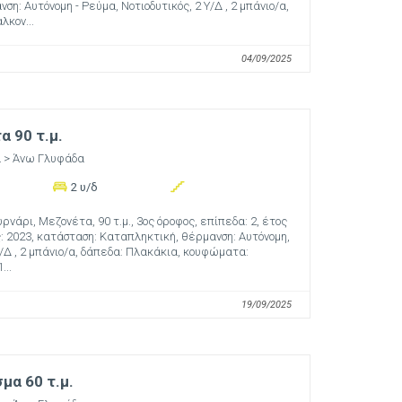
ση: Αυτόνομη - Ρεύμα, Νοτιοδυτικός, 2 Υ/Δ , 2 μπάνιο/α,
λκον...
04/09/2025
 90 τ.μ.
α
> Άνω Γλυφάδα
2 υ/δ
ρνάρι, Μεζονέτα, 90 τ.μ., 3ος όροφος, επίπεδα: 2, έτος
 2023, κατάσταση: Καταπληκτική, θέρμανση: Αυτόνομη,
Υ/Δ , 2 μπάνιο/α, δάπεδα: Πλακάκια, κουφώματα:
...
19/09/2025
μα 60 τ.μ.