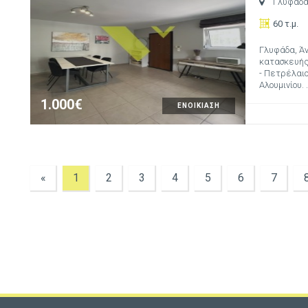
Γλυφάδ
60 τ.μ.
Γλυφάδα, Άν
κατασκευής:
- Πετρέλαιο
Αλουμινίου. .
1.000€
ΕΝΟΙΚΙΑΣΗ
«
1
2
3
4
5
6
7