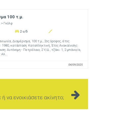
μα 100 τ.μ.
α
> Γκόλφ
2 υ/δ
νιωνία, Διαμέρισμα, 100 τ.μ., 2ος όροφος, έτος
 1980, κατάσταση: Καταπληκτική, Έτος Ανακαίνισης:
ση: Αυτόνομη - Πετρέλαιο, 2 Υ/Δ , τζάκι: 1, 2 μπάνιο/α,
Αλ...
04/09/2025
ή να ενοικιάσετε ακίνητο;