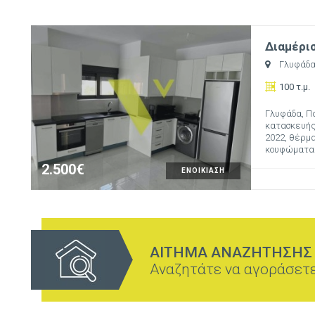
Διαμέρισ
Γλυφάδ
100 τ.μ.
Γλυφάδα, Πα
κατασκευής:
2022, θέρμαν
κουφώματα: 
2.500€
ΕΝΟΙΚΙΑΣΗ
ΑΙΤΗΜΑ ΑΝΑΖΗΤΗΣΗΣ
Αναζητάτε να αγοράσετε 