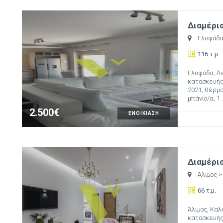
Διαμέρισ
Γλυφάδ
116 τ.μ.
Γλυφάδα, Άν
κατασκευής:
2021, θέρμαν
μπάνιο/α, 1 .
2.500€
ΕΝΟΙΚΙΑΣΗ
Διαμέρισ
Άλιμος
>
66 τ.μ.
Άλιμος, Καλα
κατασκευής: