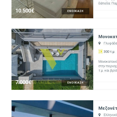
δάπεδα: Παρ
10.500€
ΕΝΟΙΚΙΑΣΗ
Μονοκατο
Γλυφάδ
300 τ.μ.
Μονοκατοικία
στην περιοχ
τ.μ. και βρί
7.000€
ΕΝΟΙΚΙΑΣΗ
Μεζονέτα
Ελληνικό