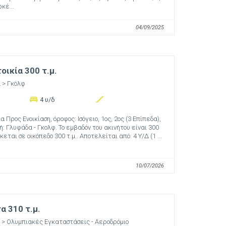
κέ...
04/09/2025
ικία 300 τ.μ.
α
> Γκόλφ
4 υ/δ
 Προς Ενοικίαση, όροφος: Ισόγειο, 1ος, 2ος (3 Επίπεδα),
ή: Γλυφάδα - Γκολφ. Το εμβαδόν του ακινήτου είναι 300
σκεται σε οικόπεδο 300 τ.μ.. Αποτελείται από: 4 Υ/Δ (1 ...
10/07/2026
 310 τ.μ.
> Ολυμπιακές Εγκαταστάσεις - Αεροδρόμιο