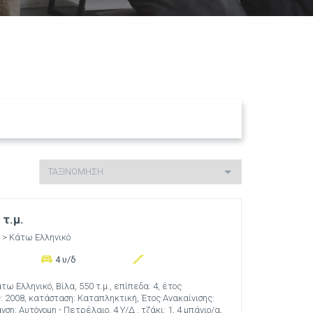
 τ.μ.
> Κάτω Ελληνικό
4 υ/δ
τω Ελληνικό, Βίλα, 550 τ.μ., επίπεδα: 4, έτος
 2008, κατάσταση: Καταπληκτική, Έτος Ανακαίνισης:
ση: Αυτόνομη - Πετρέλαιο, 4 Υ/Δ , τζάκι: 1, 4 μπάνιο/α,