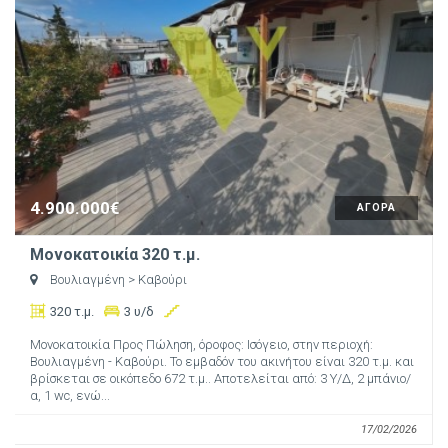
4.900.000€
ΑΓΟΡΑ
Μονοκατοικία 320 τ.μ.
Βουλιαγμένη
> Καβούρι
320 τ.μ.
3 υ/δ
Μονοκατοικία Προς Πώληση, όροφος: Ισόγειο, στην περιοχή:
Βουλιαγμένη - Καβούρι. Το εμβαδόν του ακινήτου είναι 320 τ.μ. και
βρίσκεται σε οικόπεδο 672 τ.μ.. Αποτελείται από: 3 Υ/Δ, 2 μπάνιο/
α, 1 wc, ενώ...
17/02/2026