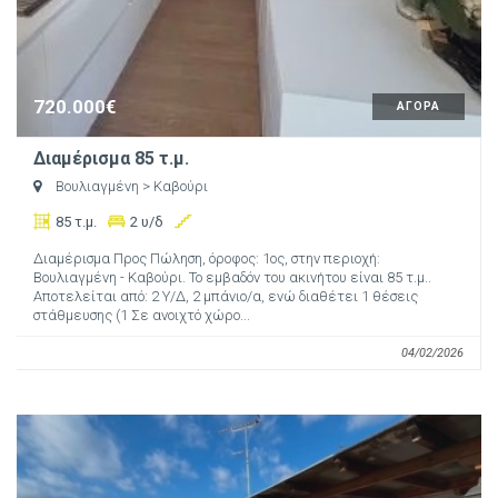
720.000€
ΑΓΟΡΑ
Διαμέρισμα 85 τ.μ.
Βουλιαγμένη
> Καβούρι
85 τ.μ.
2 υ/δ
Διαμέρισμα Προς Πώληση, όροφος: 1ος, στην περιοχή:
Βουλιαγμένη - Καβούρι. Το εμβαδόν του ακινήτου είναι 85 τ.μ..
Αποτελείται από: 2 Υ/Δ, 2 μπάνιο/α, ενώ διαθέτει 1 θέσεις
στάθμευσης (1 Σε ανοιχτό χώρο...
04/02/2026