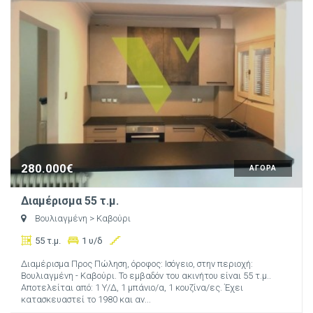
280.000€
ΑΓΟΡΑ
Διαμέρισμα 55 τ.μ.
Βουλιαγμένη
> Καβούρι
55 τ.μ.
1 υ/δ
Διαμέρισμα Προς Πώληση, όροφος: Ισόγειο, στην περιοχή:
Βουλιαγμένη - Καβούρι. Το εμβαδόν του ακινήτου είναι 55 τ.μ..
Αποτελείται από: 1 Υ/Δ, 1 μπάνιο/α, 1 κουζίνα/ες. Έχει
κατασκευαστεί το 1980 και αν...