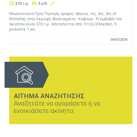
370 τ.μ.
5 υ/δ
Μονοκατοικία Προς Πώληση, όροφος: Ισόγειο, 1ος, 2ος, 3ος (4
Επίπεδα), στην περιοχή: Βουλιαγμένη - Καβούρι. Το εμβαδόν του
ακινήτου είναι 370 τ.μ.. Αποτελείται από: 5 Υ/Δ (3 Master), 5
μπάνιο/α, 1 wc, ...
04/02/2026
ΑΙΤΗΜΑ ΑΝΑΖΗΤΗΣΗΣ
Αναζητάτε να αγοράσετε ή να
ενοικιάσετε ακίνητο;