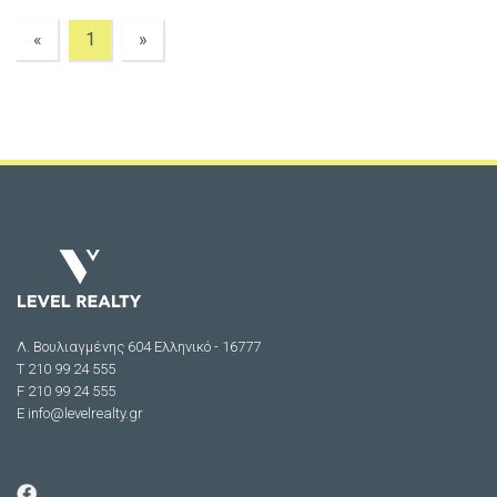
«
1
»
Λ. Βουλιαγμένης 604 Ελληνικό - 16777
Τ 210 99 24 555
F 210 99 24 555
E
info@levelrealty.gr