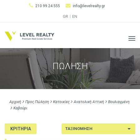
210 99 24 555
info@levelrealty.gr
GR
EN
Tog
navi
ΠΩΛΗΣΗ
Αρχική
Προς Πώληση
Κατοικίες
Ανατολική Αττική
Βουλιαγμένη
Καβούρι
ΚΡΙΤΗΡΙΑ