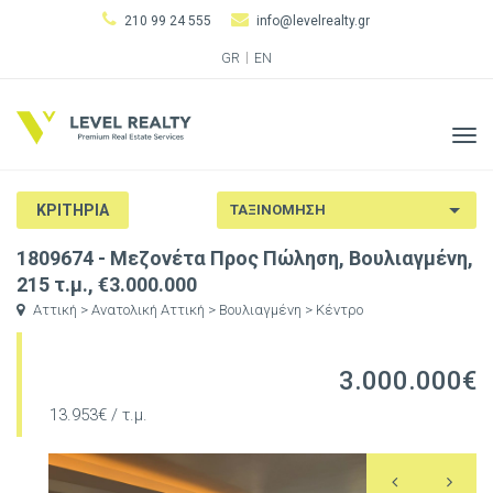
210 99 24 555
info@levelrealty.gr
GR
EN
Tog
navi
ΚΡΙΤΗΡΙΑ
1809674 - Μεζονέτα Προς Πώληση, Βουλιαγμένη,
215 τ.μ., €3.000.000
Αττική > Ανατολική Αττική > Βουλιαγμένη > Κέντρο
3.000.000€
13.953€ / τ.μ.
Previous
N