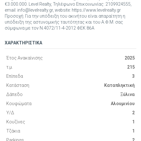
€3.000.000. Level Realty, Τηλέφωνο Επικοινωνίας: 2109924555,
email: info@levelrealty.gr, website: https://www.levelrealty.gr
Προσοχή: Για την υπόδειξη του ακινήτου είναι απαραίτητη η
υπόδειξη της αστυνομικής ταυτότητας και του Α.Φ.Μ. σας
σύμφωνα με τον Ν.4072/11-4-2012 ΦΕΚ 86Α
ΧΑΡΑΚΤΗΡΙΣΤΙΚΑ
Έτος Ανακαίνισης
2025
τ.μ.
215
Επίπεδα
3
Κατάσταση
Καταπληκτική
Δάπεδο
Ξύλινα
Κουφώματα
Αλουμινίου
Υ/Δ
2
Κουζίνες
1
Τζάκια
1
Parkings
2