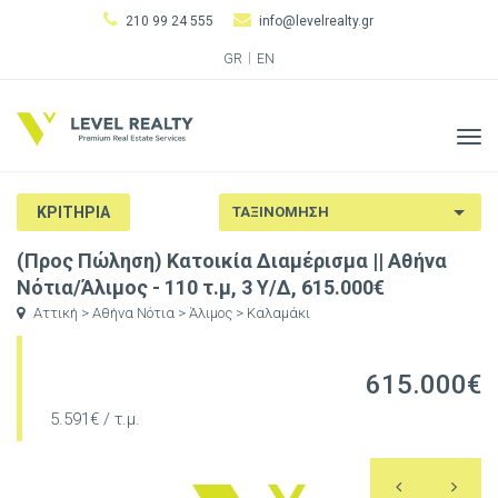
210 99 24 555
info@levelrealty.gr
GR
EN
Tog
navi
ΚΡΙΤΗΡΙΑ
(Προς Πώληση) Κατοικία Διαμέρισμα || Αθήνα
Νότια/Άλιμος - 110 τ.μ, 3 Υ/Δ, 615.000€
Αττική > Αθήνα Νότια > Άλιμος > Καλαμάκι
615.000€
5.591€ / τ.μ.
Previous
N