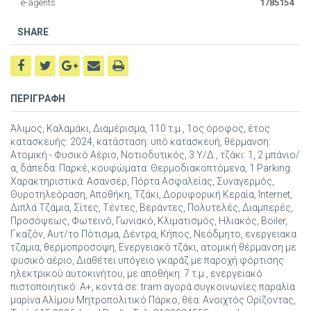
e-agents
1785154
SHARE
ΠΕΡΙΓΡΑΦΗ
Άλιμος, Καλαμάκι, Διαμέρισμα, 110 τ.μ., 1ος όροφος, έτος
κατασκευής: 2024, κατάσταση: υπό κατασκευή, θέρμανση:
Ατομική - Φυσικό Αέριο, Νοτιοδυτικός, 3 Υ/Δ , τζάκι: 1, 2 μπάνιο/
α, δάπεδα: Παρκέ, κουφώματα: Θερμοδιακοπτόμενα, 1 Parking.
Χαρακτηριστικά: Ασανσέρ, Πόρτα Ασφαλείας, Συναγερμός,
Θυροτηλεόραση, Αποθήκη, Τζάκι, Δορυφορική Κεραία, Internet,
Διπλά Τζάμια, Σίτες, Τέντες, Βεράντες, Πολυτελές, Διαμπερές,
Προσόψεως, Φωτεινό, Γωνιακό, Κλιματισμός, Ηλιακός, Boiler,
Γκαζόν, Αυτ/το Πότισμα, Δέντρα, Κήπος, Νεόδμητο, ενεργειακα
τζαμια, θερμοπροσοψη, Ενεργειακό τζάκι, ατομική θέρμανση με
φυσικό αέριο, Διαθέτει υπόγειο γκαράζ με παροχή φόρτισης
ηλεκτρικού αυτοκινήτου, με αποθήκη: 7 τ.μ., ενεργειακό
πιστοποιητικό: Α+, κοντά σε: tram αγορά συγκοινωνίες παραλία
μαρίνα Αλίμου Μητροπολιτικό Πάρκο, θέα: Ανοιχτός Ορίζοντας,