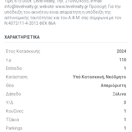
Τιμή: 615.000€. Level Realty, Τηλ: 2109924555, e-mail:
info@levelrealty.gr, website: www.levelrealty.gr Προσοχή: Για την
υπόδειξη του ακινήτου είναι απαραίτητη η υπόδειξη της
αστυνομικής ταυτότητας και του Α.Φ.Μ. σας σύμφωνα με τον
Ν.4072/11-4-2012 ΦΕΚ 86Α
ΧΑΡΑΚΤΗΡΙΣΤΙΚΑ
Έτος Κατασκευής
2024
τ.μ.
110
Επίπεδα
1
Κατάσταση
Υπό Κατασκευή, Νεόδμητο
Θέα
Απεριόριστη
Δάπεδο
Ξύλινα
Υ/Δ
3
Κουζίνες
1
Τζάκια
1
Parkings
1