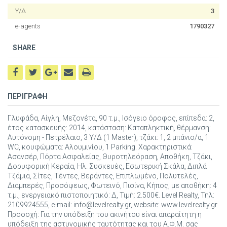
Υ/Δ
3
e-agents
1790327
SHARE
ΠΕΡΙΓΡΑΦΗ
Γλυφάδα, Αίγλη, Μεζονέτα, 90 τ.μ., Ισόγειο όροφος, επίπεδα: 2,
έτος κατασκευής: 2014, κατάσταση: Καταπληκτική, θέρμανση:
Αυτόνομη - Πετρέλαιο, 3 Υ/Δ (1 Master), τζάκι: 1, 2 μπάνιο/α, 1
WC, κουφώματα: Αλουμινίου, 1 Parking. Χαρακτηριστικά:
Ασανσέρ, Πόρτα Ασφαλείας, Θυροτηλεόραση, Αποθήκη, Τζάκι,
Δορυφορική Κεραία, Ηλ. Συσκευές, Εσωτερική Σκάλα, Διπλά
Τζάμια, Σίτες, Τέντες, Βεράντες, Επιπλωμένο, Πολυτελές,
Διαμπερές, Προσόψεως, Φωτεινό, Πισίνα, Κήπος, με αποθήκη: 4
τ.μ., ενεργειακό πιστοποιητικό: Δ, Τιμή: 2.500€. Level Realty, Τηλ:
2109924555, e-mail: info@levelrealty.gr, website: www.levelrealty.gr
Προσοχή: Για την υπόδειξη του ακινήτου είναι απαραίτητη η
υπόδειξη της αστυνομικής ταυτότητας και του Α.Φ.Μ. σας