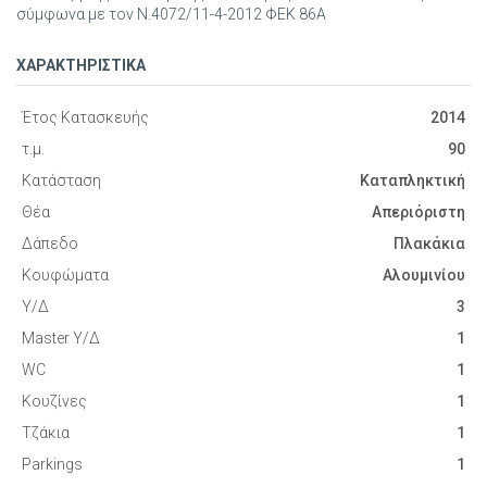
σύμφωνα με τον Ν.4072/11-4-2012 ΦΕΚ 86Α
ΧΑΡΑΚΤΗΡΙΣΤΙΚΑ
Έτος Κατασκευής
2014
τ.μ.
90
Κατάσταση
Καταπληκτική
Θέα
Απεριόριστη
Δάπεδο
Πλακάκια
Κουφώματα
Αλουμινίου
Υ/Δ
3
Master Υ/Δ
1
WC
1
Κουζίνες
1
Τζάκια
1
Parkings
1