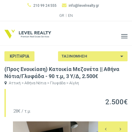
210 99 24 555
info@levelrealty.gr
GR
EN
Tog
navi
ΚΡΙΤΗΡΙΑ
(Προς Ενοικίαση) Κατοικία Μεζονέτα || Αθήνα
Νότια/Γλυφάδα - 90 τ.μ, 3 Υ/Δ, 2.500€
Αττική > Αθήνα Νότια > Γλυφάδα > Αίγλη
2.500€
28€ / τ.μ.
Previous
N