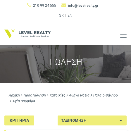
210 99 24 555
info@levelrealty.gr
GR
EN
Tog
navi
ΠΩΛΗΣΗ
Αρχική
Προς Πώληση
Κατοικίες
Αθήνα Νότια
Παλαιό Φάληρο
Αγία Βαρβάρα
ΚΡΙΤΗΡΙΑ