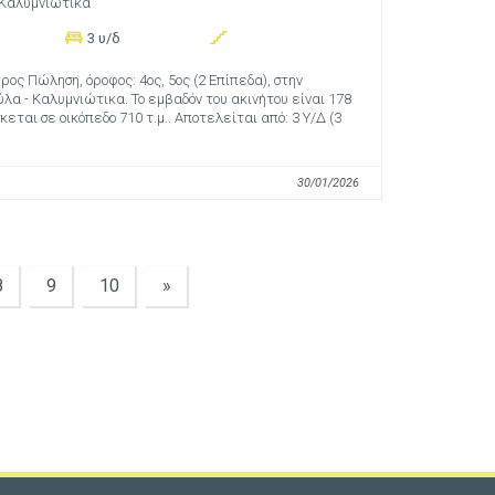
 Καλυμνιώτικα
3 υ/δ
ος Πώληση, όροφος: 4ος, 5ος (2 Επίπεδα), στην
ύλα - Καλυμνιώτικα. Το εμβαδόν του ακινήτου είναι 178
σκεται σε οικόπεδο 710 τ.μ.. Αποτελείται από: 3 Υ/Δ (3
30/01/2026
8
9
10
»