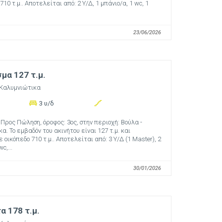
710 τ.μ.. Αποτελείται από: 2 Υ/Δ, 1 μπάνιο/α, 1 wc, 1
23/06/2026
μα 127 τ.μ.
 Καλυμνιώτικα
3 υ/δ
Προς Πώληση, όροφος: 3ος, στην περιοχή: Βούλα -
α. Το εμβαδόν του ακινήτου είναι 127 τ.μ. και
 οικόπεδο 710 τ.μ.. Αποτελείται από: 3 Υ/Δ (1 Master), 2
c,...
30/01/2026
 178 τ.μ.