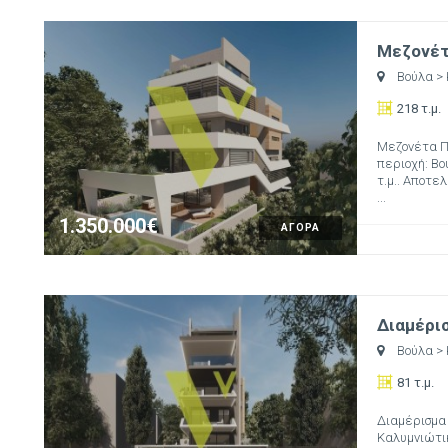
Μεζονέτα
Βούλα
>
218 τ.μ.
Μεζονέτα Πρ
περιοχή: Βο
τ.μ.. Αποτελ
...
1.350.000€
ΑΓΟΡΑ
Διαμέρισ
Βούλα
>
81 τ.μ.
Διαμέρισμα 
Καλυμνιώτικ