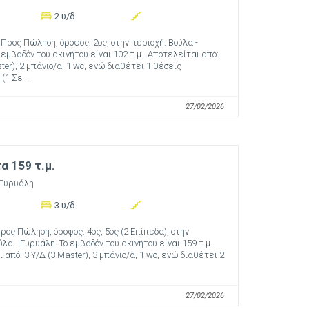
2 υ/δ
Προς Πώληση, όροφος: 2ος, στην περιοχή: Βούλα -
 εμβαδόν του ακινήτου είναι 102 τ.μ.. Αποτελείται από:
ter), 2 μπάνιο/α, 1 wc, ενώ διαθέτει 1 θέσεις
1 Σε ...
27/02/2026
 159 τ.μ.
 Ευρυάλη
3 υ/δ
ος Πώληση, όροφος: 4ος, 5ος (2 Επίπεδα), στην
λα - Ευρυάλη. Το εμβαδόν του ακινήτου είναι 159 τ.μ..
από: 3 Υ/Δ (3 Master), 3 μπάνιο/α, 1 wc, ενώ διαθέτει 2
27/02/2026