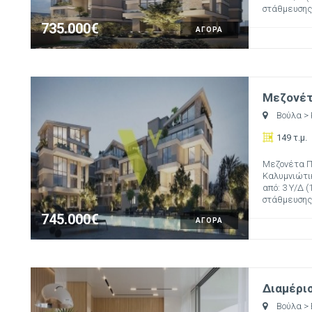
στάθμευσης (
735.000€
ΑΓΟΡΑ
Μεζονέτα
Βούλα
>
149 τ.μ.
Μεζονέτα Πρ
Καλυμνιώτικ
από: 3 Υ/Δ (
στάθμευσης (
745.000€
ΑΓΟΡΑ
Διαμέρισ
Βούλα
>