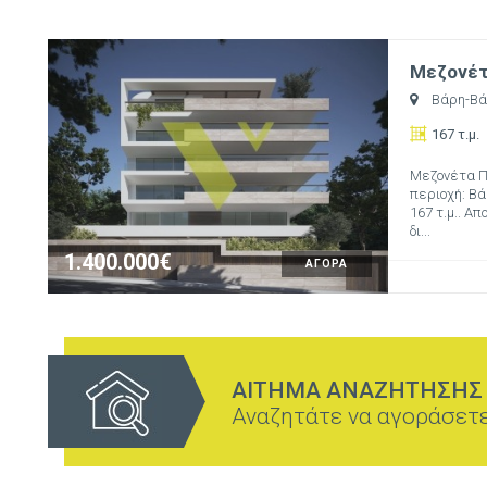
Μεζονέτα
Βάρη-Βά
167 τ.μ.
Μεζονέτα Πρ
περιοχή: Βά
167 τ.μ.. Απ
δι...
1.400.000€
ΑΓΟΡΑ
ΑΙΤΗΜΑ ΑΝΑΖΗΤΗΣΗΣ
Αναζητάτε να αγοράσετε 