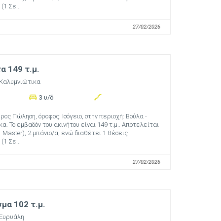
1 Σε...
27/02/2026
 149 τ.μ.
 Καλυμνιώτικα
3 υ/δ
ος Πώληση, όροφος: Ισόγειο, στην περιοχή: Βούλα -
α. Το εμβαδόν του ακινήτου είναι 149 τ.μ.. Αποτελείται
1 Master), 2 μπάνιο/α, ενώ διαθέτει 1 θέσεις
1 Σε...
27/02/2026
μα 102 τ.μ.
 Ευρυάλη