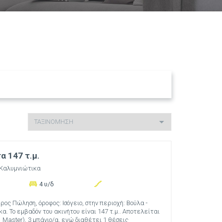
 147 τ.μ.
 Καλυμνιώτικα
4 υ/δ
ος Πώληση, όροφος: Ισόγειο, στην περιοχή: Βούλα -
α. Το εμβαδόν του ακινήτου είναι 147 τ.μ.. Αποτελείται
1 Master), 3 μπάνιο/α, ενώ διαθέτει 1 θέσεις