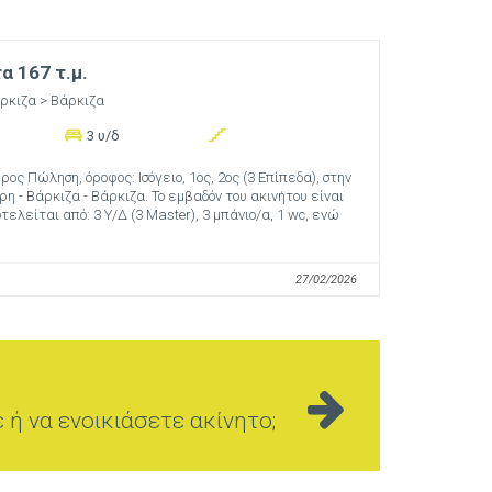
 167 τ.μ.
ρκιζα
> Βάρκιζα
3 υ/δ
ος Πώληση, όροφος: Ισόγειο, 1ος, 2ος (3 Επίπεδα), στην
ρη - Βάρκιζα - Βάρκιζα. Το εμβαδόν του ακινήτου είναι
οτελείται από: 3 Υ/Δ (3 Master), 3 μπάνιο/α, 1 wc, ενώ
27/02/2026
ή να ενοικιάσετε ακίνητο;