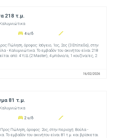
 218 τ.μ.
 Καλυμνιώτικα
4 υ/δ
ος Πώληση, όροφος: Ισόγειο, 1ος, 2ος (3 Επίπεδα), στην
ύλα - Καλυμνιώτικα. Το εμβαδόν του ακινήτου είναι 218
είται από: 4 Υ/Δ (2 Master), 4 μπάνιο/α, 1 κουζίνα/ες, 2
16/02/2026
μα 81 τ.μ.
 Καλυμνιώτικα
2 υ/δ
Προς Πώληση, όροφος: 2ος, στην περιοχή: Βούλα -
α. Το εμβαδόν του ακινήτου είναι 81 τ.μ. και βρίσκεται