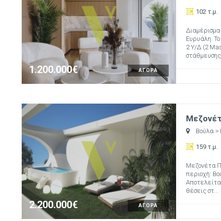
102 τ.μ.
Διαμέρισμα 
Ευρυάλη. Το
2 Υ/Δ (2 Mas
στάθμευσης (
1.200.000€
ΑΓΟΡΑ
Μεζονέτα
Βούλα
>
159 τ.μ.
Μεζονέτα Πρ
περιοχή: Βού
Αποτελείται 
θέσεις στ...
2.200.000€
ΑΓΟΡΑ