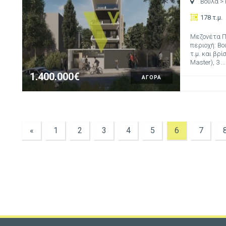
Βούλα
>
178 τ.μ.
Μεζονέτα Πρ
περιοχή: Βο
τ.μ. και βρί
Master), 3 ...
1.400.000€
ΑΓΟΡΑ
«
1
2
3
4
5
6
7