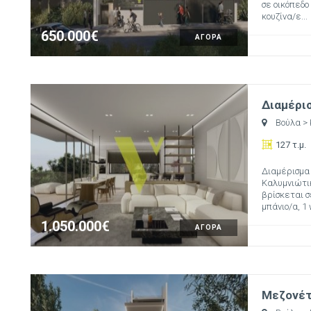
σε οικόπεδο 
κουζίνα/ε...
650.000€
ΑΓΟΡΑ
Διαμέρισ
Βούλα
>
127 τ.μ.
Διαμέρισμα 
Καλυμνιώτικ
βρίσκεται σε
μπάνιο/α, 1 w
1.050.000€
ΑΓΟΡΑ
Μεζονέτα