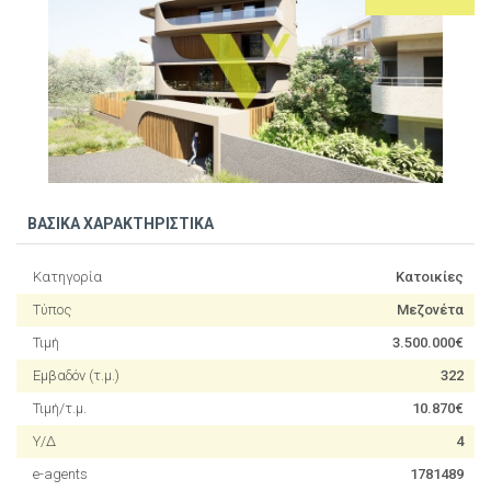
ΒΑΣΙΚΑ ΧΑΡΑΚΤΗΡΙΣΤΙΚΑ
Κατηγορία
Κατοικίες
Τύπος
Μεζονέτα
Τιμή
3.500.000€
Εμβαδόν (τ.μ.)
322
Τιμή/τ.μ.
10.870€
Υ/Δ
4
e-agents
1781489