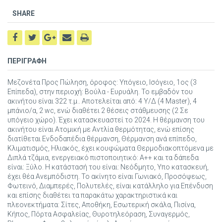
SHARE
ΠΕΡΙΓΡΑΦΗ
Μεζονέτα Προς Πώληση, όροφος: Υπόγειο, Ισόγειο, 1ος (3
Επίπεδα), στην περιοχή: Βούλα - Ευρυάλη. Το εμβαδόν του
ακινήτου είναι 322 τ.μ.. Αποτελείται από: 4 Υ/Δ (4 Master), 4
μπάνιο/α, 2 wc, ενώ διαθέτει 2 θέσεις στάθμευσης (2 Σε
υπόγειο χώρο). Έχει κατασκευαστεί το 2024. Η θέρμανση του
ακινήτου είναι Ατομική με Αντλία θερμότητας, ενώ επίσης
διατίθεται Ενδοδαπέδια θέρμανση, Θέρμανση ανά επίπεδο,
Κλιματισμός, Ηλιακός, έχει κουφώματα Θερμοδιακοπτόμενα με
Διπλά τζάμια, ενεργειακό πιστοποιητικό: Α++ και τα δάπεδα
είναι: Ξύλο. Η κατάστασή του είναι: Νεόδμητο, Υπο κατασκευή,
έχει θέα Ανεμπόδιστη. Το ακίνητο είναι Γωνιακό, Προσόψεως,
Φωτεινό, Διαμπερές, Πολυτελές, είναι κατάλληλο για Επένδυση
και επίσης διαθέτει τα παρακάτω χαρακτηριστικά και
πλεονεκτήματα: Σίτες, Αποθήκη, Εσωτερική σκάλα, Πισίνα,
Κήπος, Πόρτα Ασφαλείας, Θυροτηλεόραση, Συναγερμός,