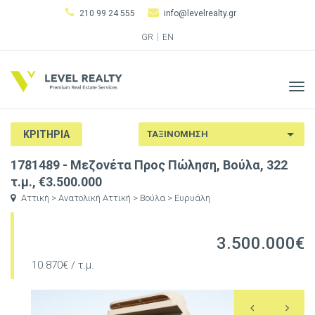
210 99 24 555
info@levelrealty.gr
GR
EN
Tog
navi
ΚΡΙΤΗΡΙΑ
1781489 - Μεζονέτα Προς Πώληση, Βούλα, 322
τ.μ., €3.500.000
Αττική > Ανατολική Αττική > Βούλα > Ευρυάλη
3.500.000€
10.870€ / τ.μ.
Previous
N