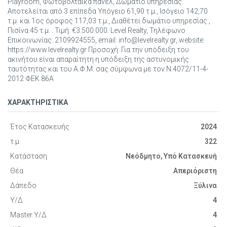
Playroom, Φωτοβολταικά πάνελ, Δωμάτιο υπηρεσίας.
Αποτελείται από 3 επίπεδα Υπόγειο 61,90 τ.μ., Ισόγειο 142,70
τ.μ. και 1ος όροφος 117,03 τ.μ., Διαθέτει δωμάτιο υπηρεσίας ,
Πισίνα 45 τ.μ. . Τιμή: €3.500.000. Level Realty, Τηλέφωνο
Επικοινωνίας: 2109924555, email: info@levelrealty.gr, website:
https://www.levelrealty.gr Προσοχή: Για την υπόδειξη του
ακινήτου είναι απαραίτητη η υπόδειξη της αστυνομικής
ταυτότητας και του Α.Φ.Μ. σας σύμφωνα με τον Ν.4072/11-4-
2012 ΦΕΚ 86Α
ΧΑΡΑΚΤΗΡΙΣΤΙΚΑ
Έτος Κατασκευής
2024
τ.μ.
322
Κατάσταση
Νεόδμητο, Υπό Κατασκευή
Θέα
Απεριόριστη
Δάπεδο
Ξύλινα
Υ/Δ
4
Master Υ/Δ
4