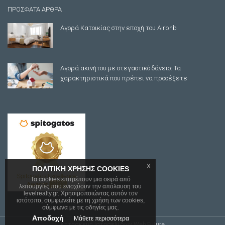
ΠΡΟΣΦΑΤΑ ΑΡΘΡΑ
Αγορά Κατοικίας στην εποχή του Airbnb
Αγορά ακινήτου με στεγαστικό δάνειο: Τα
χαρακτηριστικά που πρέπει να προσέξετε
x
ΠΟΛΙΤΙΚΗ ΧΡΗΣΗΣ COOKIES
Τα cookies επιτρέπουν μια σειρά από
λειτουργίες που ενισχύουν την απόλαυση του
levelrealty.gr. Χρησιμοποιώντας αυτόν τον
ιστότοπο, συμφωνείτε με τη χρήση των cookies,
σύμφωνα με τις οδηγίες μας.
Αποδοχή
Μάθετε περισσότερα
Κατασκευή Ιστοσελίδων
Web Future