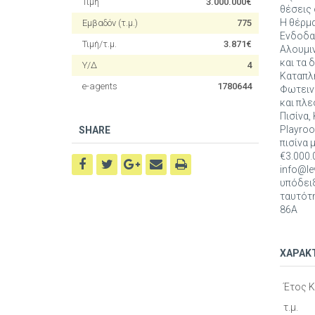
Τιμή
3.000.000€
θέσεις 
Η θέρμα
Εμβαδόν (τ.μ.)
775
Ενδοδα
Τιμή/τ.μ.
3.871€
Αλουμιν
και τα 
Υ/Δ
4
Καταπλη
e-agents
1780644
Φωτεινό
και πλε
Πισίνα
Playro
SHARE
πισίνα 
€3.000.
info@lev
υπόδειξ
ταυτότη
86Α
ΧΑΡΑΚ
Έτος 
τ.μ.