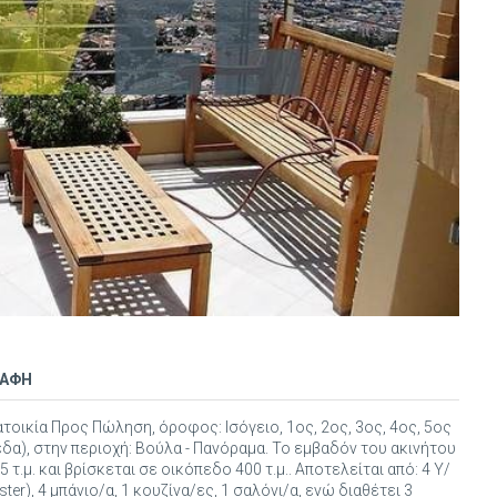
ΡΑΦΗ
οικία Προς Πώληση, όροφος: Ισόγειο, 1ος, 2ος, 3ος, 4ος, 5ος
εδα), στην περιοχή: Βούλα - Πανόραμα. Το εμβαδόν του ακινήτου
75 τ.μ. και βρίσκεται σε οικόπεδο 400 τ.μ.. Αποτελείται από: 4 Υ/
ster), 4 μπάνιο/α, 1 κουζίνα/ες, 1 σαλόνι/α, ενώ διαθέτει 3