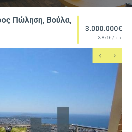
ρος Πώληση, Βούλα,
3.000.000€
3.871€ / τ.μ.
Previous
Nex