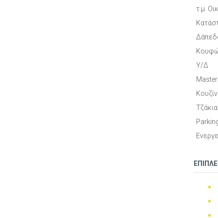
τ.μ. Ο
Κατάσ
Δάπεδ
Κουφώ
Υ/Δ
Master
Κουζί
Τζάκια
Parkin
Ενεργε
ΕΠΙΠΛ