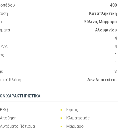
ικοπέδου
400
ταση
Καταπληκτική
ο
Ξύλινα, Μάρμαρο
ματα
Αλουμινίου
4
 Υ/Δ
4
νες
1
1
gs
3
ιακή Κλάση
Δεν Απαιτείται
ΕΟΝ ΧΑΡΑΚΤΗΡΙΣΤΙΚΑ
BBQ
Κήπος
Αποθήκη
Κλιματισμός
Αυτόματο Πότισμα
Μάρμαρο