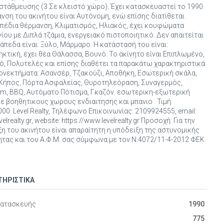
στάθμευσης (3 Σε κλειστό χώρο). Έχει κατασκευαστεί το 1990.
νση του ακινήτου είναι Αυτόνομη, ενώ επίσης διατίθεται
πέδια θέρμανση, Κλιματισμός, Ηλιακός, έχει κουφώματα
ίου με Διπλά τζάμια, ενεργειακό πιστοποιητικό: Δεν απαιτείται
δάπεδα είναι: Ξύλο, Μάρμαρο. Η κατάστασή του είναι:
κτική, έχει θέα Θάλασσα, Βουνό. Το ακίνητο είναι Επιπλωμένο,
, Πολυτελές και επίσης διαθέτει τα παρακάτω χαρακτηριστικά
ονεκτήματα: Ασανσέρ, Τζακούζι, Αποθήκη, Εσωτερική σκάλα,
, Κήπος, Πόρτα Ασφαλείας, Θυροτηλεόραση, Συναγερμός,
om, BBQ, Αυτόματο Πότισμα, Γκαζόν. εσωτερικη-εξωτερική
με βοηθητικους χωρους ενδιαιτησης και μπανιο . Τιμή:
000. Level Realty, Τηλέφωνο Επικοινωνίας: 2109924555, email:
elrealty.gr, website: https://www.levelrealty.gr Προσοχή: Για την
η του ακινήτου είναι απαραίτητη η υπόδειξη της αστυνομικής
τας και του Α.Φ.Μ. σας σύμφωνα με τον Ν.4072/11-4-2012 ΦΕΚ
ΤΗΡΙΣΤΙΚΑ
Κατασκευής
1990
775