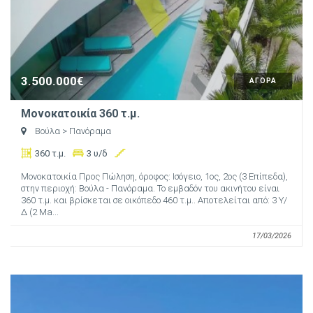
3.500.000€
ΑΓΟΡΑ
Μονοκατοικία 360 τ.μ.
Βούλα
> Πανόραμα
360 τ.μ.
3 υ/δ
Μονοκατοικία Προς Πώληση, όροφος: Ισόγειο, 1ος, 2ος (3 Επίπεδα),
στην περιοχή: Βούλα - Πανόραμα. Το εμβαδόν του ακινήτου είναι
360 τ.μ. και βρίσκεται σε οικόπεδο 460 τ.μ.. Αποτελείται από: 3 Υ/
Δ (2 Ma...
17/03/2026