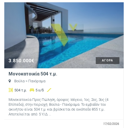
3.850.000€
ΑΓΟΡΑ
Μονοκατοικία 504 τ.μ.
Βούλα
> Πανόραμα
504 τ.μ.
5 υ/δ
Μονοκατοικία Προς Πώληση, όροφος: Ισόγειο, 1ος, 2ος, 3ος (4
Επίπεδα), στην περιοχή: Βούλα - Πανόραμα. Το εμβαδόν του
ακινήτου είναι 504 τ.μ. και βρίσκεται σε οικόπεδο 855 τ.μ..
Αποτελείται από: 5 Υ/Δ ...
17/02/2026