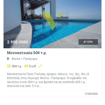
2.950.000€
ΑΓΟΡΑ
Μονοκατοικία 504 τ.μ.
Βούλα
> Πανόραμα
504 τ.μ.
5 υ/δ
Μονοκατοικία Προς Πώληση, όροφος: Ισόγειο, 1ος, 2ος, 3ος (4
Επίπεδα), στην περιοχή: Βούλα - Πανόραμα. Το εμβαδόν του
ακινήτου είναι 504 τ.μ. και βρίσκεται σε οικόπεδο 425 τ.μ..
Αποτελείται από: 5 Υ/Δ ...
17/02/2026