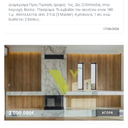
Διαμέρισμα Προς Πώληση, όροφος: 1ος, 2ος (2 Επίπεδα), στην
περιοχή: Βούλα - Πανόραμα. Το εμβαδόν του ακινήτου είναι 180
τ.μ.. Αποτελείται από: 3 Υ/Δ (3 Master), 4 μπάνιο/α, 1 wc, ενώ
διαθέτει 2 θέσεις...
17/06/2026
2.000.000€
ΑΓΟΡΑ