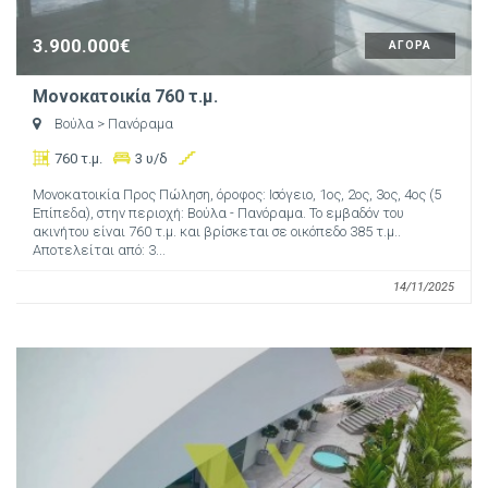
3.900.000€
ΑΓΟΡΑ
Μονοκατοικία 760 τ.μ.
Βούλα
> Πανόραμα
760 τ.μ.
3 υ/δ
Μονοκατοικία Προς Πώληση, όροφος: Ισόγειο, 1ος, 2ος, 3ος, 4ος (5
Επίπεδα), στην περιοχή: Βούλα - Πανόραμα. Το εμβαδόν του
ακινήτου είναι 760 τ.μ. και βρίσκεται σε οικόπεδο 385 τ.μ..
Αποτελείται από: 3...
14/11/2025