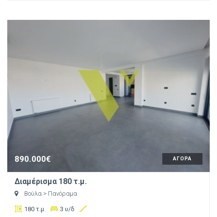
890.000€
ΑΓΟΡΑ
Διαμέρισμα 180 τ.μ.
Βούλα
> Πανόραμα
180 τ.μ.
3 υ/δ