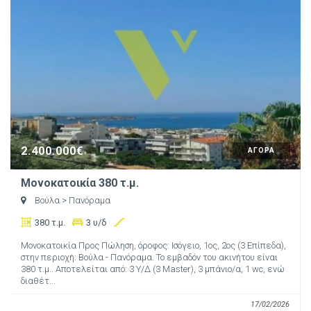
2.400.000€
ΑΓΟΡΑ
Μονοκατοικία 380 τ.μ.
Βούλα
> Πανόραμα
380 τ.μ.
3 υ/δ
Μονοκατοικία Προς Πώληση, όροφος: Ισόγειο, 1ος, 2ος (3 Επίπεδα),
στην περιοχή: Βούλα - Πανόραμα. Το εμβαδόν του ακινήτου είναι
380 τ.μ.. Αποτελείται από: 3 Υ/Δ (3 Master), 3 μπάνιο/α, 1 wc, ενώ
διαθέτ...
17/02/2026