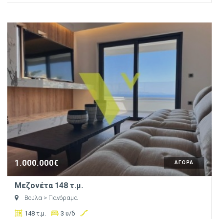
1.000.000€
ΑΓΟΡΑ
Μεζονέτα 148 τ.μ.
Βούλα
> Πανόραμα
148 τ.μ.
3 υ/δ