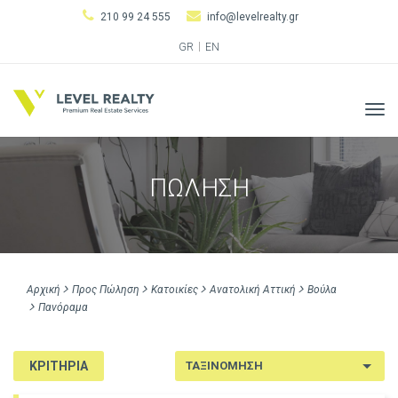
210 99 24 555
info@levelrealty.gr
GR
EN
Tog
navi
ΠΩΛΗΣΗ
Αρχική
Προς Πώληση
Κατοικίες
Ανατολική Αττική
Βούλα
Πανόραμα
ΚΡΙΤΗΡΙΑ